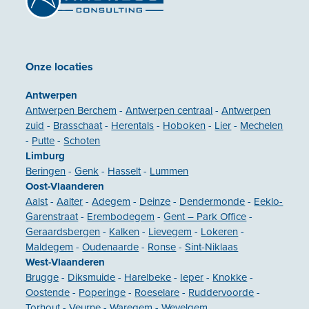
Onze locaties
Antwerpen
Antwerpen Berchem
-
Antwerpen centraal
-
Antwerpen
zuid
-
Brasschaat
-
Herentals
-
Hoboken
-
Lier
-
Mechelen
-
Putte
-
Schoten
Limburg
Beringen
-
Genk
-
Hasselt
-
Lummen
Oost-Vlaanderen
Aalst
-
Aalter
-
Adegem
-
Deinze
-
Dendermonde
-
Eeklo-
Garenstraat
-
Erembodegem
-
Gent – Park Office
-
Geraardsbergen
-
Kalken
-
Lievegem
-
Lokeren
-
Maldegem
-
Oudenaarde
-
Ronse
-
Sint-Niklaas
West-Vlaanderen
Brugge
-
Diksmuide
-
Harelbeke
-
Ieper
-
Knokke
-
Oostende
-
Poperinge
-
Roeselare
-
Ruddervoorde
-
Torhout
-
Veurne
-
Waregem
-
Wevelgem