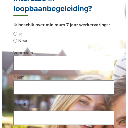
loopbaanbegeleiding?
Ik beschik over minimum 7 jaar werkervaring:
*
Ja
Neen
Naam
Voornaam
*
Naam
E-mail
*