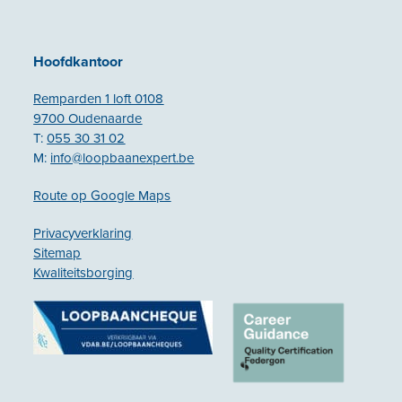
Hoofdkantoor
Remparden 1 loft 0108
9700 Oudenaarde
T:
055 30 31 02
M:
info@loopbaanexpert.be
Route op Google Maps
Privacyverklaring
Sitemap
Kwaliteitsborging