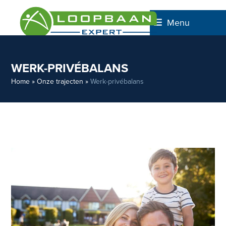
Skip
to
Menu
content
WERK-PRIVÉBALANS
Home
»
Onze trajecten
»
Werk-privébalans