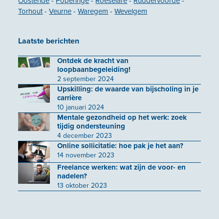
Oostende
-
Poperinge
-
Roeselare
-
Ruddervoorde
-
Torhout
-
Veurne
-
Waregem
-
Wevelgem
Laatste berichten
Ontdek de kracht van
loopbaanbegeleiding!
2 september 2024
Upskilling: de waarde van bijscholing in je
carrière
10 januari 2024
Mentale gezondheid op het werk: zoek
tijdig ondersteuning
4 december 2023
Online sollicitatie: hoe pak je het aan?
14 november 2023
Freelance werken: wat zijn de voor- en
nadelen?
13 oktober 2023