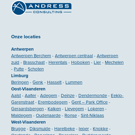
Onze locaties
Antwerpen
Antwerpen Berchem
-
Antwerpen centraal
-
Antwerpen
zuid
-
Brasschaat
-
Herentals
-
Hoboken
-
Lier
-
Mechelen
-
Putte
-
Schoten
Limburg
Beringen
-
Genk
-
Hasselt
-
Lummen
Oost-Vlaanderen
Aalst
-
Aalter
-
Adegem
-
Deinze
-
Dendermonde
-
Eeklo-
Garenstraat
-
Erembodegem
-
Gent – Park Office
-
Geraardsbergen
-
Kalken
-
Lievegem
-
Lokeren
-
Maldegem
-
Oudenaarde
-
Ronse
-
Sint-Niklaas
West-Vlaanderen
Brugge
-
Diksmuide
-
Harelbeke
-
Ieper
-
Knokke
-