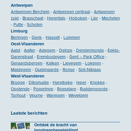
Antwerpen
Antwerpen Berchem
-
Antwerpen centraal
-
Antwerpen
zuid
-
Brasschaat
-
Herentals
-
Hoboken
-
Lier
-
Mechelen
-
Putte
-
Schoten
Limburg
Beringen
-
Genk
-
Hasselt
-
Lummen
Oost-Vlaanderen
Aalst
-
Aalter
-
Adegem
-
Deinze
-
Dendermonde
-
Eeklo-
Garenstraat
-
Erembodegem
-
Gent – Park Office
-
Geraardsbergen
-
Kalken
-
Lievegem
-
Lokeren
-
Maldegem
-
Oudenaarde
-
Ronse
-
Sint-Niklaas
West-Vlaanderen
Brugge
-
Diksmuide
-
Harelbeke
-
Ieper
-
Knokke
-
Oostende
-
Poperinge
-
Roeselare
-
Ruddervoorde
-
Torhout
-
Veurne
-
Waregem
-
Wevelgem
Laatste berichten
Ontdek de kracht van
loopbaanbegeleiding!