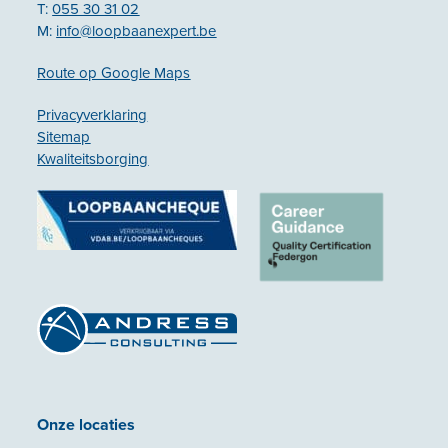
T:
055 30 31 02
M:
info@loopbaanexpert.be
Route op Google Maps
Privacyverklaring
Sitemap
Kwaliteitsborging
Onze locaties