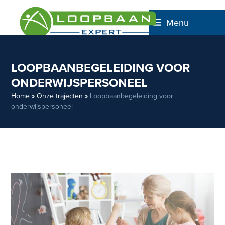
Skip
to
Menu
content
LOOPBAANBEGELEIDING VOOR
ONDERWIJSPERSONEEL
Home
»
Onze trajecten
»
Loopbaanbegeleiding voor
onderwijspersoneel