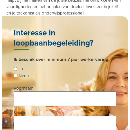
helpt bij het maken van de juiste keuzes, het ontwikkelen van
vaardigheden en het behalen van doelen. Investeer in jezelf
en je toekomst als onderwijsprofessional!
Interesse in
loopbaanbegeleiding?
Ik beschik over minimum 7 jaar werkervaring:
*
Ja
Neen
Naam
Voornaam
*
Naam