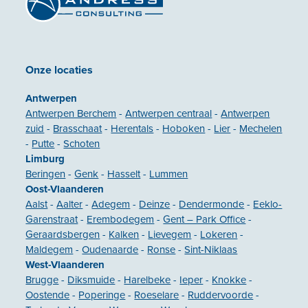
Onze locaties
Antwerpen
Antwerpen Berchem
-
Antwerpen centraal
-
Antwerpen
zuid
-
Brasschaat
-
Herentals
-
Hoboken
-
Lier
-
Mechelen
-
Putte
-
Schoten
Limburg
Beringen
-
Genk
-
Hasselt
-
Lummen
Oost-Vlaanderen
Aalst
-
Aalter
-
Adegem
-
Deinze
-
Dendermonde
-
Eeklo-
Garenstraat
-
Erembodegem
-
Gent – Park Office
-
Geraardsbergen
-
Kalken
-
Lievegem
-
Lokeren
-
Maldegem
-
Oudenaarde
-
Ronse
-
Sint-Niklaas
West-Vlaanderen
Brugge
-
Diksmuide
-
Harelbeke
-
Ieper
-
Knokke
-
Oostende
-
Poperinge
-
Roeselare
-
Ruddervoorde
-