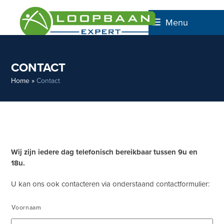
Skip
to
Menu
content
CONTACT
Home
»
Contact
Wij zijn iedere dag telefonisch bereikbaar tussen 9u en
18u.
U kan ons ook contacteren via onderstaand contactformulier:
Naam
*
Voornaam