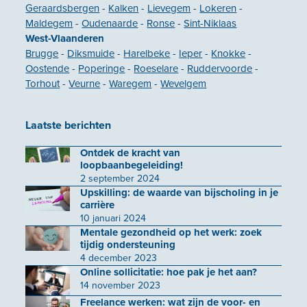
Geraardsbergen
-
Kalken
-
Lievegem
-
Lokeren
-
Maldegem
-
Oudenaarde
-
Ronse
-
Sint-Niklaas
West-Vlaanderen
Brugge
-
Diksmuide
-
Harelbeke
-
Ieper
-
Knokke
-
Oostende
-
Poperinge
-
Roeselare
-
Ruddervoorde
-
Torhout
-
Veurne
-
Waregem
-
Wevelgem
Laatste berichten
Ontdek de kracht van
loopbaanbegeleiding!
2 september 2024
Upskilling: de waarde van bijscholing in je
carrière
10 januari 2024
Mentale gezondheid op het werk: zoek
tijdig ondersteuning
4 december 2023
Online sollicitatie: hoe pak je het aan?
14 november 2023
Freelance werken: wat zijn de voor- en