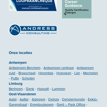
Onze locaties
Antwerpen
Antwerpen Berchem
-
Antwerpen centraal
-
Antwerpen
zuid
-
Brasschaat
-
Herentals
-
Hoboken
-
Lier
-
Mechelen
-
Putte
-
Schoten
Limburg
Beringen
-
Genk
-
Hasselt
-
Lummen
Oost-Vlaanderen
Aalst
-
Aalter
-
Adegem
-
Deinze
-
Dendermonde
-
Eeklo-
Garenstraat
-
Erembodegem
-
Gent – Park Office
-