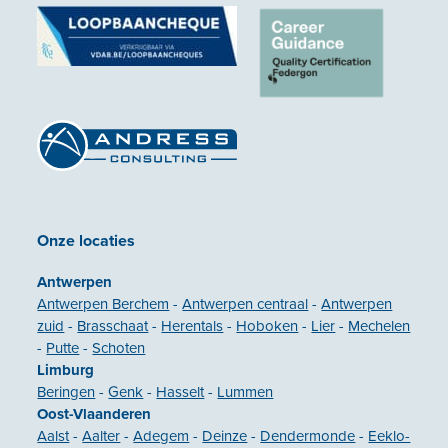
Onze locaties
Antwerpen
Antwerpen Berchem
-
Antwerpen centraal
-
Antwerpen
zuid
-
Brasschaat
-
Herentals
-
Hoboken
-
Lier
-
Mechelen
-
Putte
-
Schoten
Limburg
Beringen
-
Genk
-
Hasselt
-
Lummen
Oost-Vlaanderen
Aalst
-
Aalter
-
Adegem
-
Deinze
-
Dendermonde
-
Eeklo-