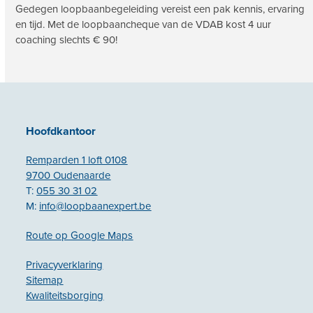
Gedegen loopbaanbegeleiding vereist een pak kennis, ervaring
en tijd. Met de loopbaancheque van de VDAB kost 4 uur
coaching slechts € 90!
Hoofdkantoor
Remparden 1 loft 0108
9700 Oudenaarde
T:
055 30 31 02
M:
info@loopbaanexpert.be
Route op Google Maps
Privacyverklaring
Sitemap
Kwaliteitsborging