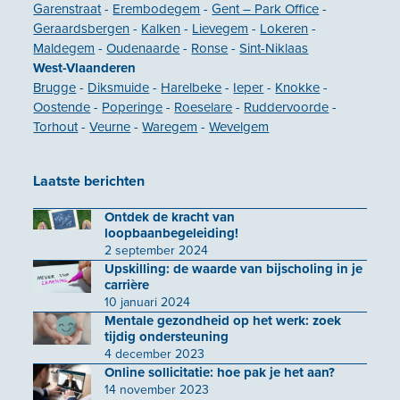
Garenstraat
-
Erembodegem
-
Gent – Park Office
-
Geraardsbergen
-
Kalken
-
Lievegem
-
Lokeren
-
Maldegem
-
Oudenaarde
-
Ronse
-
Sint-Niklaas
West-Vlaanderen
Brugge
-
Diksmuide
-
Harelbeke
-
Ieper
-
Knokke
-
Oostende
-
Poperinge
-
Roeselare
-
Ruddervoorde
-
Torhout
-
Veurne
-
Waregem
-
Wevelgem
Laatste berichten
Ontdek de kracht van
loopbaanbegeleiding!
2 september 2024
Upskilling: de waarde van bijscholing in je
carrière
10 januari 2024
Mentale gezondheid op het werk: zoek
tijdig ondersteuning
4 december 2023
Online sollicitatie: hoe pak je het aan?
14 november 2023