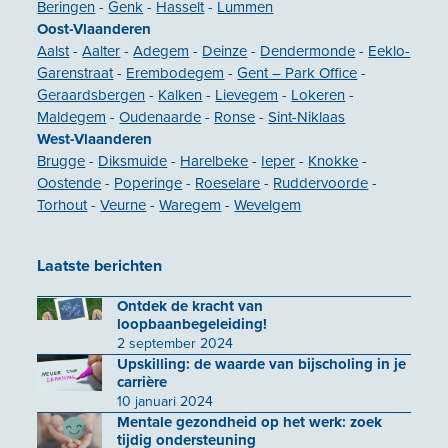
Beringen
-
Genk
-
Hasselt
-
Lummen
Oost-Vlaanderen
Aalst
-
Aalter
-
Adegem
-
Deinze
-
Dendermonde
-
Eeklo-
Garenstraat
-
Erembodegem
-
Gent – Park Office
-
Geraardsbergen
-
Kalken
-
Lievegem
-
Lokeren
-
Maldegem
-
Oudenaarde
-
Ronse
-
Sint-Niklaas
West-Vlaanderen
Brugge
-
Diksmuide
-
Harelbeke
-
Ieper
-
Knokke
-
Oostende
-
Poperinge
-
Roeselare
-
Ruddervoorde
-
Torhout
-
Veurne
-
Waregem
-
Wevelgem
Laatste berichten
Ontdek de kracht van
loopbaanbegeleiding!
2 september 2024
Upskilling: de waarde van bijscholing in je
carrière
10 januari 2024
Mentale gezondheid op het werk: zoek
tijdig ondersteuning