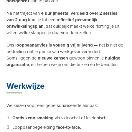
doelgericht
aan te pakken.
Na het traject van
4 uur (meestal verdeeld over 2 sessies
van 2 uur)
kom je tot een
reflectief persoonlijk
ontwikkelingsplan
, dat duidelijk maakt welke richting je uit
wil en welke stappen je daarvoor kan zetten.
Ons
loopbaanadvies is volledig vrijblijvend
— het is niet de
bedoeling dat je per se van werkgever verandert.
Soms liggen de
nieuwe kansen
gewoon binnen je
huidige
organisatie
, en helpen we je om die te zien én te benutten.
Werkwijze
We kiezen voor een gepersonaliseerde aanpak:
Gratis kennismaking
via videochat of telefonisch.
Loopbaanbegeleiding
face-to-face.