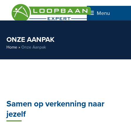
Skip
to
Menu
content
ONZE AANPAK
Home
»
Onze Aanpak
Samen op verkenning naar
jezelf