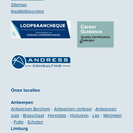
Sitemap
Kwaliteitsborging
Onze locaties
Antwerpen
Antwerpen Berchem
-
Antwerpen centraal
-
Antwerpen
zuid
-
Brasschaat
-
Herentals
-
Hoboken
-
Lier
-
Mechelen
-
Putte
-
Schoten
Limburg