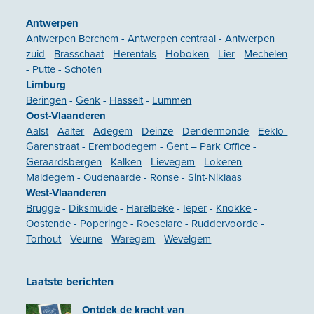
Antwerpen
Antwerpen Berchem
-
Antwerpen centraal
-
Antwerpen
zuid
-
Brasschaat
-
Herentals
-
Hoboken
-
Lier
-
Mechelen
-
Putte
-
Schoten
Limburg
Beringen
-
Genk
-
Hasselt
-
Lummen
Oost-Vlaanderen
Aalst
-
Aalter
-
Adegem
-
Deinze
-
Dendermonde
-
Eeklo-
Garenstraat
-
Erembodegem
-
Gent – Park Office
-
Geraardsbergen
-
Kalken
-
Lievegem
-
Lokeren
-
Maldegem
-
Oudenaarde
-
Ronse
-
Sint-Niklaas
West-Vlaanderen
Brugge
-
Diksmuide
-
Harelbeke
-
Ieper
-
Knokke
-
Oostende
-
Poperinge
-
Roeselare
-
Ruddervoorde
-
Torhout
-
Veurne
-
Waregem
-
Wevelgem
Laatste berichten
Ontdek de kracht van