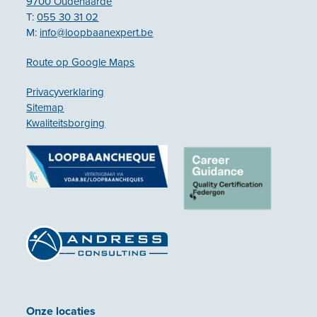
9700 Oudenaarde
T:
055 30 31 02
M:
info@loopbaanexpert.be
Route op Google Maps
Privacyverklaring
Sitemap
Kwaliteitsborging
Onze locaties