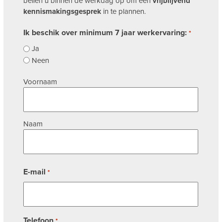
bellen u binnen de werkdag op om een
vrijblijvend
kennismakingsgesprek
in te plannen.
Ik beschik over minimum 7 jaar werkervaring:
*
Ja
Neen
Naam
Voornaam
*
Naam
E-mail
*
Telefoon
*