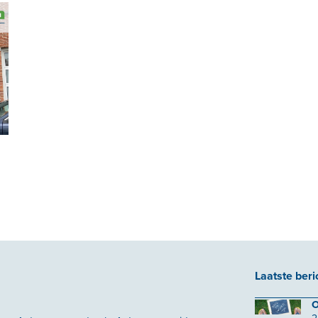
Laatste beri
O