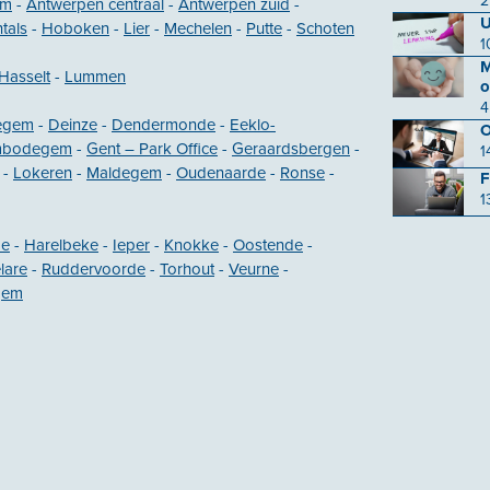
2
em
-
Antwerpen centraal
-
Antwerpen zuid
-
U
tals
-
Hoboken
-
Lier
-
Mechelen
-
Putte
-
Schoten
1
M
Hasselt
-
Lummen
o
4
egem
-
Deinze
-
Dendermonde
-
Eeklo-
O
mbodegem
-
Gent – Park Office
-
Geraardsbergen
-
1
-
Lokeren
-
Maldegem
-
Oudenaarde
-
Ronse
-
F
1
de
-
Harelbeke
-
Ieper
-
Knokke
-
Oostende
-
lare
-
Ruddervoorde
-
Torhout
-
Veurne
-
gem