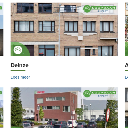
Deinze
A
Lees meer
L