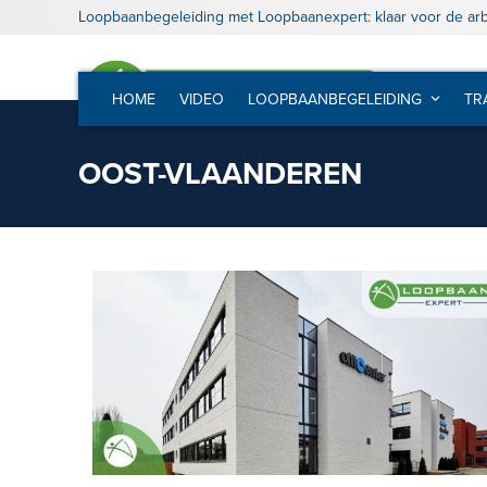
Skip
Loopbaanbegeleiding met Loopbaanexpert: klaar voor de ar
to
content
HOME
VIDEO
LOOPBAANBEGELEIDING
TR
OOST-VLAANDEREN