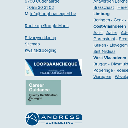
9700 Oudenaarde
Antwerpen Berch
T:
055 30 31 02
Brasschaat
-
Heren
M:
info@loopbaanexpert.be
Limburg
Beringen
-
Genk
-
Route op Google Maps
Oost-Vlaanderen
Aalst
-
Aalter
-
Ad
Privacyverklaring
Garenstraat
-
Ere
Sitemap
Kalken
-
Lievegem
Kwaliteitsborging
Sint-Niklaas
West-Vlaanderen
Brugge
-
Diksmui
Poperinge
-
Roese
Waregem
-
Wevel