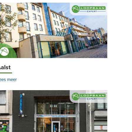
alst
ees meer