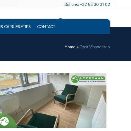
Bel ons:
+32 55 30 31 02
Gratis loopbaantest
Vrijblijvend infogesprek
IS CARRIERETIPS
CONTACT
Home
»
Oost-Vlaanderen