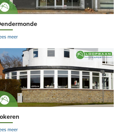
Dendermonde
ees meer
okeren
ees meer