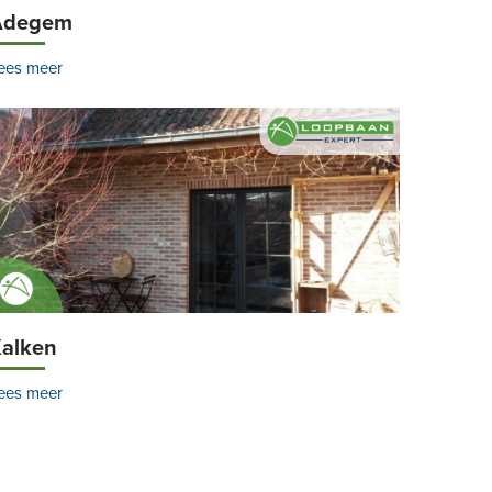
Adegem
ees meer
alken
ees meer