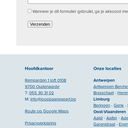
Toestemming
Wanneer je dit formulier gebruikt, ga je akkoord 
*
Hoofdkantoor
Onze locaties
Remparden 1 loft 0108
Antwerpen
9700 Oudenaarde
Antwerpen Berch
T:
055 30 31 02
Brasschaat
-
Heren
M:
info@loopbaanexpert.be
Limburg
Beringen
-
Genk
-
Route op Google Maps
Oost-Vlaanderen
Aalst
-
Aalter
-
Ad
Privacyverklaring
Garenstraat
-
Ere