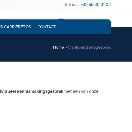
Bel ons:
+32 55 30 31 02
Gratis loopbaantest
Vrijblijvend infogesprek
IS CARRIERETIPS
CONTACT
Home
»
Vrijblijvend infogesprek
ndividueel kennismakingsgesprek
met één van onze