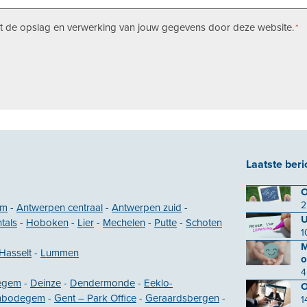
met de opslag en verwerking van jouw gegevens door deze website.
*
Laatste beri
O
2
em
-
Antwerpen centraal
-
Antwerpen zuid
-
U
tals
-
Hoboken
-
Lier
-
Mechelen
-
Putte
-
Schoten
1
M
Hasselt
-
Lummen
o
4
egem
-
Deinze
-
Dendermonde
-
Eeklo-
O
mbodegem
-
Gent – Park Office
-
Geraardsbergen
-
1