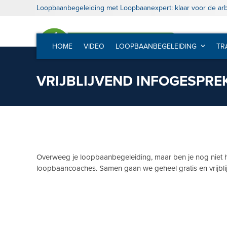
Skip
Loopbaanbegeleiding met Loopbaanexpert: klaar voor de ar
to
content
HOME
VIDEO
LOOPBAANBEGELEIDING
TR
VRIJBLIJVEND INFOGESPRE
Overweeg je loopbaanbegeleiding, maar ben je nog niet 
loopbaancoaches. Samen gaan we geheel gratis en vrijbli