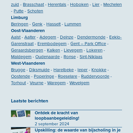
zuid
-
Brasschaat
-
Herentals
-
Hoboken
-
Lier
-
Mechelen
-
Putte
-
Schoten
Limburg
Beringen
-
Genk
-
Hasselt
-
Lummen
Oost-Vlaanderen
Aalst
-
Aalter
-
Adegem
-
Deinze
-
Dendermonde
-
Eeklo-
Garenstraat
-
Erembodegem
-
Gent – Park Office
-
Geraardsbergen
-
Kalken
-
Lievegem
-
Lokeren
-
Maldegem
-
Oudenaarde
-
Ronse
-
Sint-Niklaas
West-Vlaanderen
Brugge
-
Diksmuide
-
Harelbeke
-
Ieper
-
Knokke
-
Oostende
-
Poperinge
-
Roeselare
-
Ruddervoorde
-
Torhout
-
Veurne
-
Waregem
-
Wevelgem
Laatste berichten
Ontdek de kracht van
loopbaanbegeleiding!
2 september 2024
Upskilling: de waarde van bijscholing in je