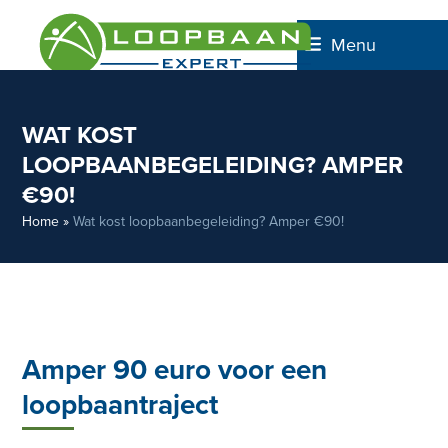
Skip
to
Menu
content
WAT KOST
LOOPBAANBEGELEIDING? AMPER
€90!
Home
»
Wat kost loopbaanbegeleiding? Amper €90!
Amper 90 euro voor een
loopbaantraject