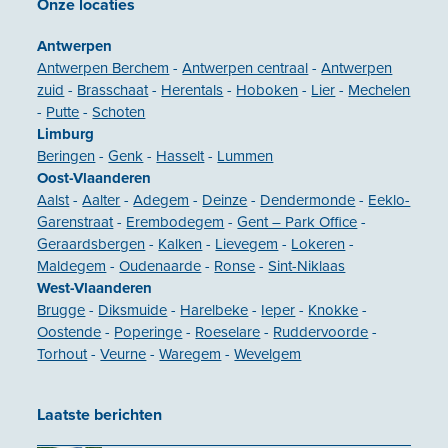
Onze locaties
Antwerpen
Antwerpen Berchem
-
Antwerpen centraal
-
Antwerpen
zuid
-
Brasschaat
-
Herentals
-
Hoboken
-
Lier
-
Mechelen
-
Putte
-
Schoten
Limburg
Beringen
-
Genk
-
Hasselt
-
Lummen
Oost-Vlaanderen
Aalst
-
Aalter
-
Adegem
-
Deinze
-
Dendermonde
-
Eeklo-
Garenstraat
-
Erembodegem
-
Gent – Park Office
-
Geraardsbergen
-
Kalken
-
Lievegem
-
Lokeren
-
Maldegem
-
Oudenaarde
-
Ronse
-
Sint-Niklaas
West-Vlaanderen
Brugge
-
Diksmuide
-
Harelbeke
-
Ieper
-
Knokke
-
Oostende
-
Poperinge
-
Roeselare
-
Ruddervoorde
-
Torhout
-
Veurne
-
Waregem
-
Wevelgem
Laatste berichten