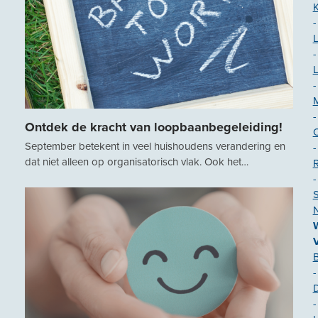
K
-
-
-
-
Ontdek de kracht van loopbaanbegeleiding!
September betekent in veel huishoudens verandering en
-
dat niet alleen op organisatorisch vlak. Ook het…
-
S
N
-
-