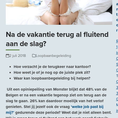
t
r
Na de vakantie terug al fluitend
aan de slag?
1
l
2 juli 2018
Loopbaanbegeleiding
Hoe verzacht je de terugkeer naar kantoor?
Hoe weet je of je nog op de juiste plek zit?
T
Waar kan loopbaanbegeleiding bij helpen?
Uit een opiniepeiling van Monster blijkt dat 48% van de
3
Belgen er na een vakantie tegenop ziet om terug aan de
slag te gaan. 26% kan daardoor moeilijk van het verlof
genieten. Stel jij jezelf ook de vraag
‘welke job past bij
i
mij?’
gedurende deze periode? Weet dat je niet alleen bent.