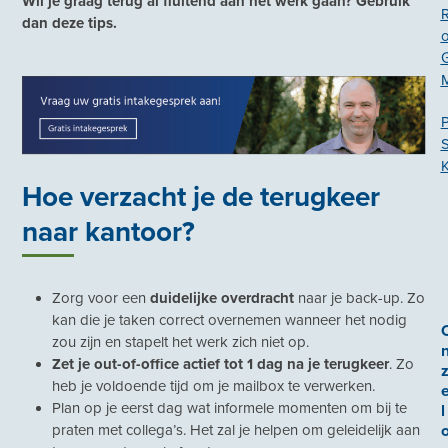
Wil je graag terug al fluitend aan het werk gaan? Gebruik
dan deze tips.
P
K
Hoe verzacht je de terugkeer
naar kantoor?
Zorg voor een
duidelijke overdracht
naar je back-up. Zo
kan die je taken correct overnemen wanneer het nodig
zou zijn en stapelt het werk zich niet op.
Zet je out-of-office actief tot 1 dag na je terugkeer
. Zo
heb je voldoende tijd om je mailbox te verwerken.
Plan op je eerst dag wat informele momenten om bij te
l
praten met collega’s. Het zal je helpen om geleidelijk aan