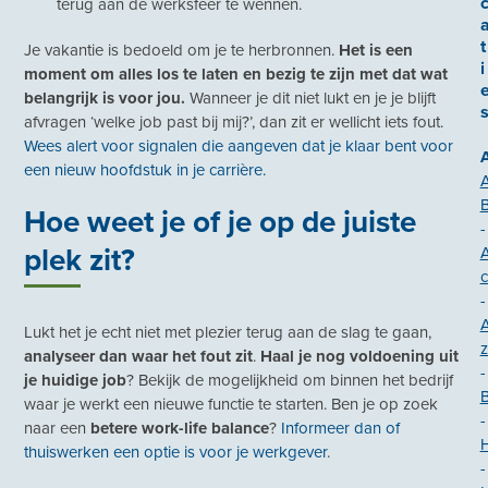
terug aan de werksfeer te wennen.
t
Je vakantie is bedoeld om je te herbronnen.
Het is een
i
moment om alles los te laten en bezig te zijn met dat wat
belangrijk is voor jou.
Wanneer je dit niet lukt en je je blijft
afvragen ‘welke job past bij mij?’, dan zit er wellicht iets fout.
Wees alert voor signalen die aangeven dat je klaar bent voor
een nieuw hoofdstuk in je carrière.
Hoe weet je of je op de juiste
-
plek zit?
c
-
Lukt het je echt niet met plezier terug aan de slag te gaan,
z
analyseer dan waar het fout zit
.
Haal je nog voldoening uit
-
je huidige job
? Bekijk de mogelijkheid om binnen het bedrijf
B
waar je werkt een nieuwe functie te starten. Ben je op zoek
-
naar een
betere work-life balance
?
Informeer dan of
H
thuiswerken een optie is voor je werkgever
.
-