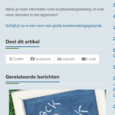
A
Wens je meer informatie rond loopbaanbegeleiding of over
-
onze diensten in het algemeen?
-
Schrijf je nu in een voor een gratis kennismakingsgesprek
.
-
Deel dit artikel
-
E
G
Twitter
Facebook
LinkedIn
E-mail
-
-
Gerelateerde berichten
O
-
-