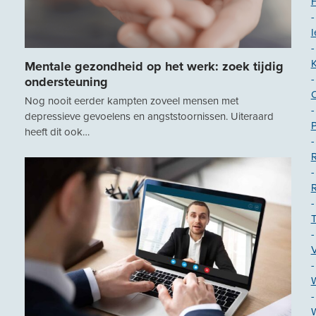
-
I
-
Mentale gezondheid op het werk: zoek tijdig
-
ondersteuning
Nog nooit eerder kampten zoveel mensen met
-
depressieve gevoelens en angststoornissen. Uiteraard
heeft dit ook…
-
R
-
-
T
-
-
-