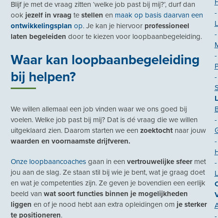
Blijf je met de vraag zitten ‘welke job past bij mij?’, durf dan
-
ook
jezelf in vraag
te
stellen
en
maak op basis daarvan een
L
ontwikkelingsplan
op
. Je kan je hiervoor
professioneel
-
laten begeleiden
door te kiezen voor loopbaanbegeleiding.
-
Waar kan loopbaanbegeleiding
P
bij helpen?
-
B
We willen allemaal een job vinden waar we ons goed bij
-
voelen. Welke job past bij mij? Dat is dé vraag die we willen
uitgeklaard zien. Daarom starten we een
zoektocht
naar jouw
-
waarden en voornaamste drijfveren.
H
Onze loopbaancoaches
gaan in een
vertrouwelijke sfeer
met
-
jou aan de slag. Ze staan stil bij wie je bent, wat je graag doet
en wat je competenties zijn. Ze geven je bovendien een eerlijk
O
beeld van
wat soort functies binnen je mogelijkheden
liggen
en of je nood hebt aan extra opleidingen om
je sterker
A
te positioneren
.
-