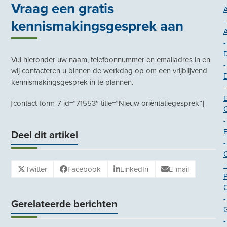
Vraag een gratis
A
-
kennismakingsgesprek aan
-
Vul hieronder uw naam, telefoonnummer en emailadres in en
-
wij contacteren u binnen de werkdag op om een vrijblijvend
kennismakingsgesprek in te plannen.
-
E
[contact-form-7 id=”71553″ title=”Nieuw oriëntatiegesprek”]
G
-
Deel dit artikel
-
Twitter
Facebook
LinkedIn
E-mail
O
-
Gerelateerde berichten
-