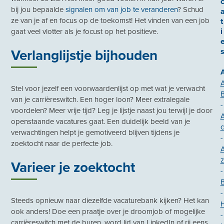
bij jou bepaalde
signalen om van job te veranderen
? Schud
ze van je af en focus op de toekomst! Het vinden van een job
t
i
gaat veel vlotter als je focust op het positieve.
Verlanglijstje bijhouden
Stel voor jezelf een voorwaardenlijst op met wat je verwacht
van je carrièreswitch. Een hoger loon? Meer extralegale
-
voordelen? Meer vrije tijd? Leg je lijstje naast jou terwijl je door
openstaande vacatures gaat. Een duidelijk beeld van je
c
verwachtingen helpt je gemotiveerd blijven tijdens je
-
zoektocht naar de perfecte job.
z
Varieer je zoektocht
-
B
-
Steeds opnieuw naar diezelfde vacaturebank kijken? Het kan
H
ook anders! Doe een praatje over je droomjob of mogelijke
-
carrièreswitch met de buren, word lid van LinkedIn of rij eens