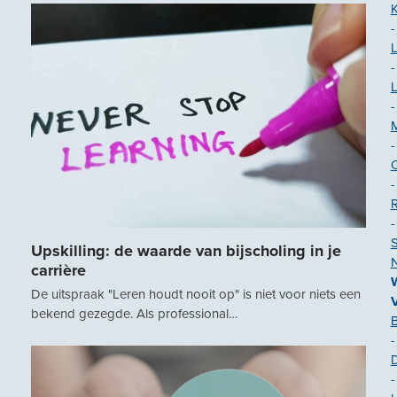
K
-
-
-
-
-
-
S
Upskilling: de waarde van bijscholing in je
N
carrière
De uitspraak "Leren houdt nooit op" is niet voor niets een
bekend gezegde. Als professional…
-
-