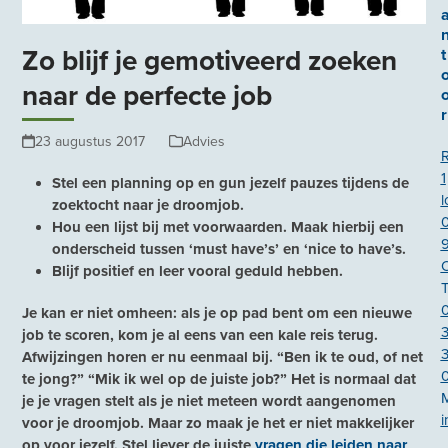
Zo blijf je gemotiveerd zoeken
t
naar de perfecte job
r
23 augustus 2017
Advies
1
Stel een planning op en gun jezelf pauzes tijdens de
l
zoektocht naar je droomjob.
Hou een lijst bij met voorwaarden. Maak hierbij een
onderscheid tussen ‘must have’s’ en ‘nice to have’s.
Blijf positief en leer vooral geduld hebben.
T
Je kan er niet omheen: als je op pad bent om een nieuwe
job te scoren, kom je al eens van een kale reis terug.
3
Afwijzingen horen er nu eenmaal bij. “Ben ik te oud, of net
te jong?” “Mik ik wel op de juiste job?” Het is normaal dat
je je vragen stelt als je niet meteen wordt aangenomen
i
voor je droomjob. Maar zo maak je het er niet makkelijker
op voor jezelf. Stel liever de juiste
vragen die leiden naar