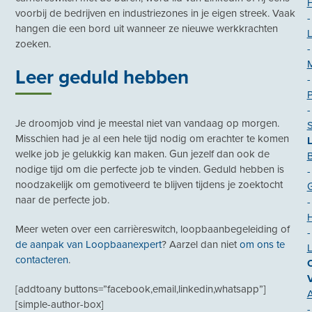
voorbij de bedrijven en industriezones in je eigen streek. Vaak
-
hangen die een bord uit wanneer ze nieuwe werkkrachten
L
zoeken.
-
Leer geduld hebben
-
P
-
Je droomjob vind je meestal niet van vandaag op morgen.
Misschien had je al een hele tijd nodig om erachter te komen
welke job je gelukkig kan maken. Gun jezelf dan ook de
B
nodige tijd om die perfecte job te vinden. Geduld hebben is
-
noodzakelijk om gemotiveerd te blijven tijdens je zoektocht
naar de perfecte job.
-
H
Meer weten over een carrièreswitch, loopbaanbegeleiding of
-
de aanpak van Loopbaanexpert
? Aarzel dan niet
om ons te
contacteren
.
O
[addtoany buttons=”facebook,email,linkedin,whatsapp”]
A
[simple-author-box]
-