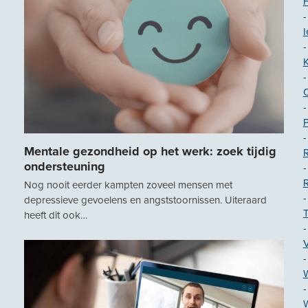
-
I
-
-
-
-
Mentale gezondheid op het werk: zoek tijdig
R
ondersteuning
-
Nog nooit eerder kampten zoveel mensen met
-
depressieve gevoelens en angststoornissen. Uiteraard
T
heeft dit ook…
-
-
-