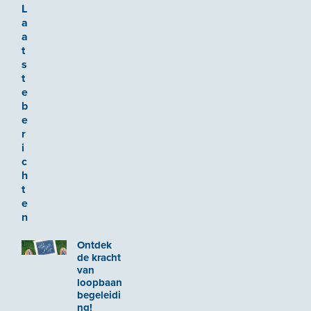
L
a
a
t
s
t
e
b
e
r
i
c
h
t
e
n
Ontdek
de kracht
van
loopbaan
begeleidi
ng!