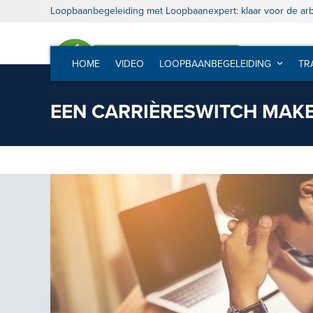
Skip
Loopbaanbegeleiding met Loopbaanexpert: klaar voor de ar
to
content
HOME
VIDEO
LOOPBAANBEGELEIDING
TR
EEN CARRIÈRESWITCH MAKEN