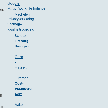
Google
Lier
Work-life balance
Maps
-
en.
Mechelen
Privacyverklaring
-
Sitemap
Putte
Kwaliteitsborging
-
Schoten
Limburg
Beringen
-
Genk
-
Hasselt
-
Lummen
Oost-
Vlaanderen
Aalst
lf
-
Aalter
na