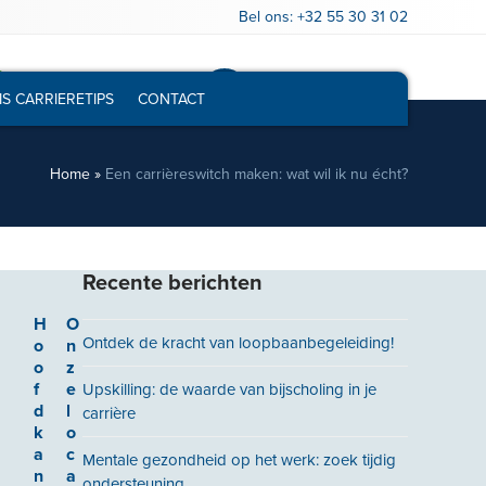
Bel ons:
+32 55 30 31 02
Gratis loopbaantest
Vrijblijvend infogesprek
IS CARRIERETIPS
CONTACT
Home
»
Een carrièreswitch maken: wat wil ik nu écht?
Recente berichten
H
O
Ontdek de kracht van loopbaanbegeleiding!
o
n
o
z
f
e
Upskilling: de waarde van bijscholing in je
d
l
carrière
k
o
a
c
Mentale gezondheid op het werk: zoek tijdig
n
a
ondersteuning