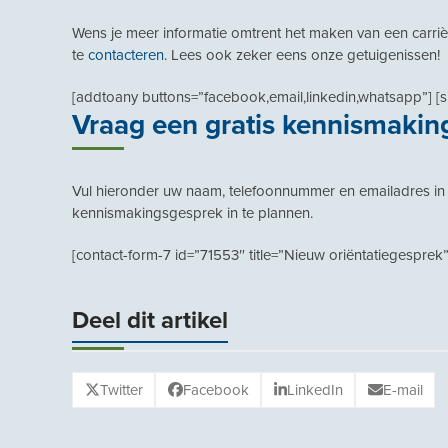
Wens je meer informatie omtrent het maken van een carriè
te
contacteren
. Lees ook zeker eens onze getuigenissen!
[addtoany buttons=”facebook,email,linkedin,whatsapp”] [
Vraag een gratis kennismakin
Vul hieronder uw naam, telefoonnummer en emailadres in 
kennismakingsgesprek in te plannen.
[contact-form-7 id=”71553″ title=”Nieuw oriëntatiegesprek”
Deel dit artikel
Twitter
Facebook
LinkedIn
E-mail