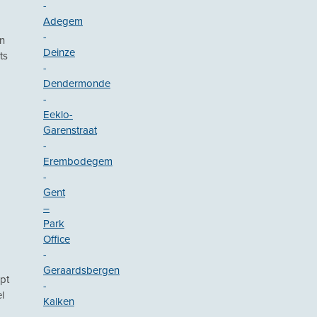
-
Adegem
-
en
Deinze
ts
-
Dendermonde
-
Eeklo-
Garenstraat
-
Erembodegem
-
Gent
–
Park
Office
-
Geraardsbergen
pt
-
l
Kalken