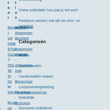
t
t
o
i
Online sollicitatie: hoe pak je het aan?
o
e
r
s
Freelance werken: wat zijn de voor- en
nadelen?
Remparden
Antwerpen
1
Antwerpen
loft
Berchem
Categorieën
0108
-
9700
Antwerpen
Oudenaarde
centraal
Advies
T:
-
055
Antwerpen
Carriereswitch
30
zuid
31
-
Carrièreswitch maken
02
Brasschaat
M:
-
Loopbaanbegeleiding
info@loopbaanexpert.be
Herentals
Sollicitatie
-
Route
Hoboken
op
Succesvol solliciteren
-
p