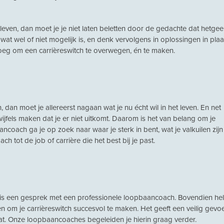
leven, dan moet je je niet laten beletten door de gedachte dat hetge
r wat wel of niet mogelijk is, en denk vervolgens in oplossingen in plaa
oeg om een carrièreswitch te overwegen, én te maken.
dan moet je allereerst nagaan wat je nu écht wil in het leven. En net
ijfels maken dat je er niet uitkomt. Daarom is het van belang om je
coach ga je op zoek naar waar je sterk in bent, wat je valkuilen zijn
h tot de job of carrière die het best bij je past.
lf is een gesprek met een professionele loopbaancoach. Bovendien hel
n om je carrièreswitch succesvol te maken. Het geeft een veilig gevoe
at. Onze loopbaancoaches begeleiden je hierin graag verder.