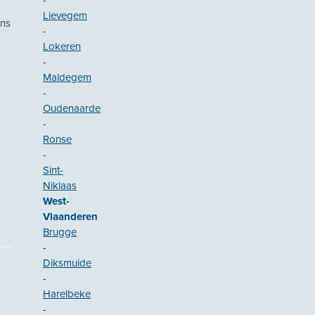
-
Lievegem
ons
-
Lokeren
-
Maldegem
-
Oudenaarde
-
Ronse
-
Sint-
Niklaas
West-
Vlaanderen
Brugge
-
Diksmuide
-
Harelbeke
-