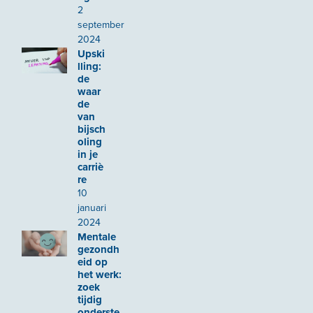
2
september
2024
Upski
lling:
de
waar
de
van
bijsch
oling
in je
carriè
re
10
januari
2024
Mentale
gezondh
eid op
het werk:
zoek
tijdig
onderste