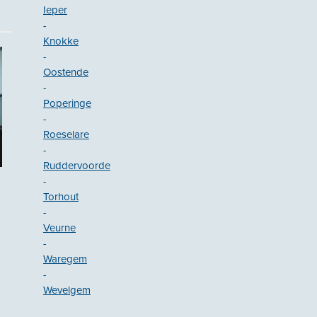
Ieper
-
Knokke
-
Oostende
-
Poperinge
-
Roeselare
-
Ruddervoorde
-
Torhout
-
Veurne
-
Waregem
-
Wevelgem