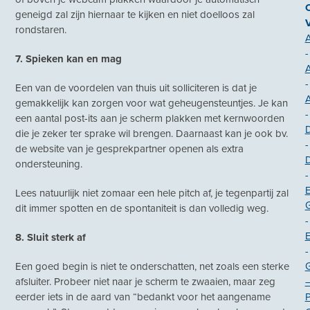
O
geneigd zal zijn hiernaar te kijken en niet doelloos zal
rondstaren.
A
-
7. Spieken kan en mag
A
-
Een van de voordelen van thuis uit solliciteren is dat je
gemakkelijk kan zorgen voor wat geheugensteuntjes. Je kan
-
een aantal post-its aan je scherm plakken met kernwoorden
die je zeker ter sprake wil brengen. Daarnaast kan je ook bv.
-
de website van je gesprekpartner openen als extra
ondersteuning.
-
E
Lees natuurlijk niet zomaar een hele pitch af, je tegenpartij zal
G
dit immer spotten en de spontaniteit is dan volledig weg.
-
8. Sluit sterk af
-
Een goed begin is niet te onderschatten, net zoals een sterke
afsluiter. Probeer niet naar je scherm te zwaaien, maar zeg
eerder iets in de aard van “bedankt voor het aangename