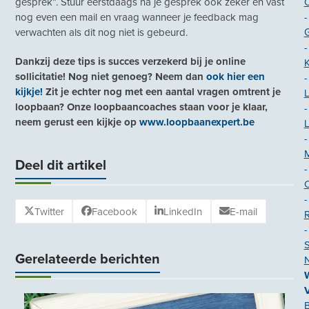
gesprek”. Stuur eerstdaags na je gesprek ook zeker en vast
O
nog even een mail en vraag wanneer je feedback mag
-
verwachten als dit nog niet is gebeurd.
-
Dankzij deze tips is succes verzekerd bij je online
K
sollicitatie! Nog niet genoeg? Neem dan
ook hier een
-
kijkje!
Zit je echter nog met een aantal vragen omtrent je
loopbaan? Onze loopbaancoaches staan voor je klaar,
-
neem gerust een kijkje op
www.loopbaanexpert.be
-
Deel dit artikel
-
-
Twitter
Facebook
LinkedIn
E-mail
-
S
Gerelateerde berichten
N