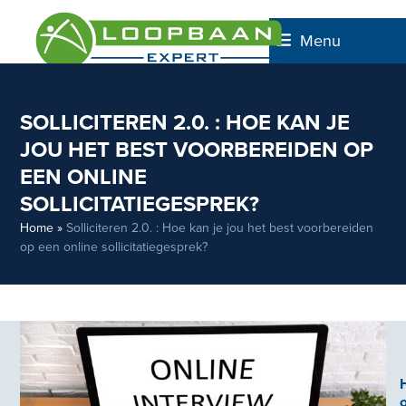
Skip
to
Menu
content
SOLLICITEREN 2.0. : HOE KAN JE
JOU HET BEST VOORBEREIDEN OP
EEN ONLINE
SOLLICITATIEGESPREK?
Home
»
Solliciteren 2.0. : Hoe kan je jou het best voorbereiden
op een online sollicitatiegesprek?