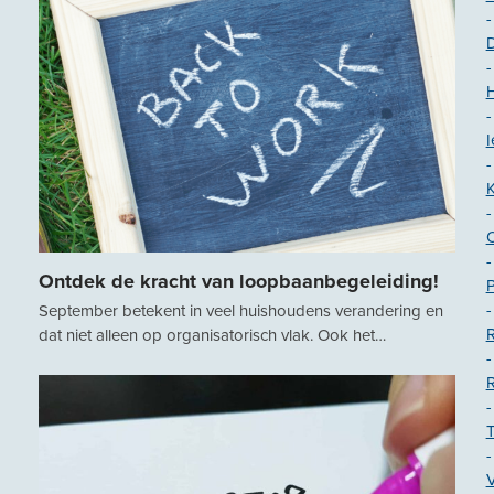
-
-
-
I
-
-
-
Ontdek de kracht van loopbaanbegeleiding!
-
September betekent in veel huishoudens verandering en
R
dat niet alleen op organisatorisch vlak. Ook het…
-
-
T
-