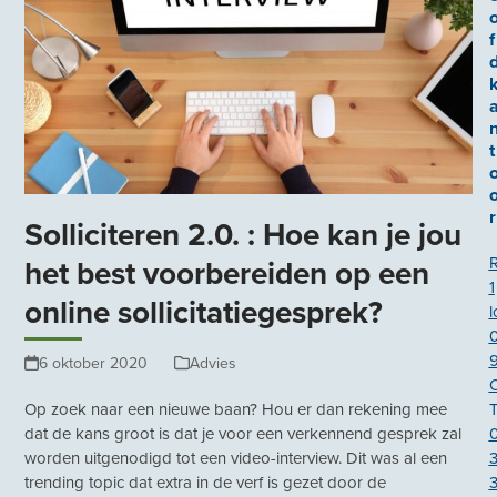
f
t
r
Solliciteren 2.0. : Hoe kan je jou
het best voorbereiden op een
1
online sollicitatiegesprek?
l
6 oktober 2020
Advies
Op zoek naar een nieuwe baan? Hou er dan rekening mee
T
dat de kans groot is dat je voor een verkennend gesprek zal
worden uitgenodigd tot een video-interview. Dit was al een
trending topic dat extra in de verf is gezet door de
3