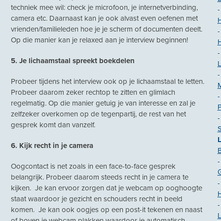
techniek mee wil: check je microfoon, je internetverbinding,
-
camera etc. Daarnaast kan je ook alvast even oefenen met
H
vrienden/familieleden hoe je je scherm of documenten deelt.
-
Op die manier kan je relaxed aan je interview beginnen!
-
5. Je lichaamstaal spreekt boekdelen
L
-
Probeer tijdens het interview ook op je lichaamstaal te letten.
Probeer daarom zeker rechtop te zitten en glimlach
-
regelmatig. Op die manier getuig je van interesse en zal je
P
zelfzeker overkomen op de tegenpartij, de rest van het
-
gesprek komt dan vanzelf.
6. Kijk recht in je camera
B
-
Oogcontact is net zoals in een face-to-face gesprek
belangrijk. Probeer daarom steeds recht in je camera te
-
kijken. Je kan ervoor zorgen dat je webcam op ooghoogte
H
staat waardoor je gezicht en schouders recht in beeld
-
komen. Je kan ook oogjes op een post-it tekenen en naast
of boven je webcam plakken waardoor je automatisch