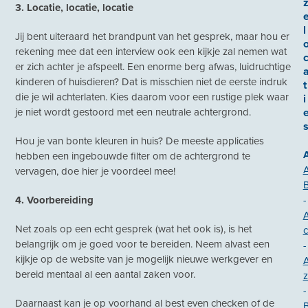
3. Locatie, locatie, locatie
l
Jij bent uiteraard het brandpunt van het gesprek, maar hou er
rekening mee dat een interview ook een kijkje zal nemen wat
er zich achter je afspeelt. Een enorme berg afwas, luidruchtige
kinderen of huisdieren? Dat is misschien niet de eerste indruk
t
die je wil achterlaten. Kies daarom voor een rustige plek waar
i
je niet wordt gestoord met een neutrale achtergrond.
Hou je van bonte kleuren in huis? De meeste applicaties
hebben een ingebouwde filter om de achtergrond te
vervagen, doe hier je voordeel mee!
4. Voorbereiding
-
Net zoals op een echt gesprek (wat het ook is), is het
c
belangrijk om je goed voor te bereiden. Neem alvast een
-
kijkje op de website van je mogelijk nieuwe werkgever en
bereid mentaal al een aantal zaken voor.
z
-
Daarnaast kan je op voorhand al best even checken of de
B