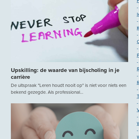
-
I
-
-
-
-
R
Upskilling: de waarde van bijscholing in je
-
carrière
De uitspraak "Leren houdt nooit op" is niet voor niets een
-
bekend gezegde. Als professional…
T
-
-
-