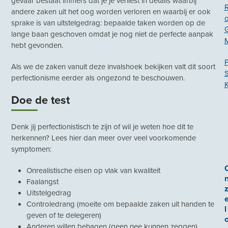
gevaar bestaat immers dat je je verliest in details waarbij
andere zaken uit het oog worden verloren en waarbij er ook
sprake is van uitstelgedrag: bepaalde taken worden op de
lange baan geschoven omdat je nog niet de perfecte aanpak
hebt gevonden.
P
Als we de zaken vanuit deze invalshoek bekijken valt dit soort
perfectionisme eerder als ongezond te beschouwen.
K
Doe de test
Denk jij perfectionistisch te zijn of wil je weten hoe dit te
herkennen? Lees hier dan meer over veel voorkomende
symptomen:
Onrealistische eisen op vlak van kwaliteit
Faalangst
Uitstelgedrag
Controledrang (moeite om bepaalde zaken uit handen te
l
geven of te delegeren)
Anderen willen behagen (geen nee kunnen zeggen)