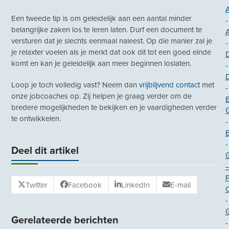
A
Een tweede tip is om geleidelijk aan een aantal minder
-
belangrijke zaken los te leren laten. Durf een document te
versturen dat je slechts eenmaal naleest. Op die manier zal je
-
je relaxter voelen als je merkt dat ook dit tot een goed einde
komt en kan je geleidelijk aan meer beginnen loslaten.
-
Loop je toch volledig vast? Neem dan
vrijblijvend contact
met
-
onze jobcoaches op. Zij helpen je graag verder om de
E
bredere mogelijkheden te bekijken en je vaardigheden verder
G
te ontwikkelen.
-
-
Deel dit artikel
Twitter
Facebook
LinkedIn
E-mail
O
-
Gerelateerde berichten
-