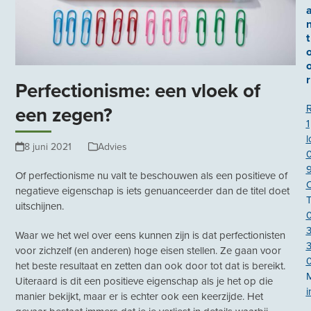
t
r
Perfectionisme: een vloek of
een zegen?
1
l
8 juni 2021
Advies
Of perfectionisme nu valt te beschouwen als een positieve of
negatieve eigenschap is iets genuanceerder dan de titel doet
T
uitschijnen.
Waar we het wel over eens kunnen zijn is dat perfectionisten
3
voor zichzelf (en anderen) hoge eisen stellen. Ze gaan voor
het beste resultaat en zetten dan ook door tot dat is bereikt.
Uiteraard is dit een positieve eigenschap als je het op die
i
manier bekijkt, maar er is echter ook een keerzijde. Het