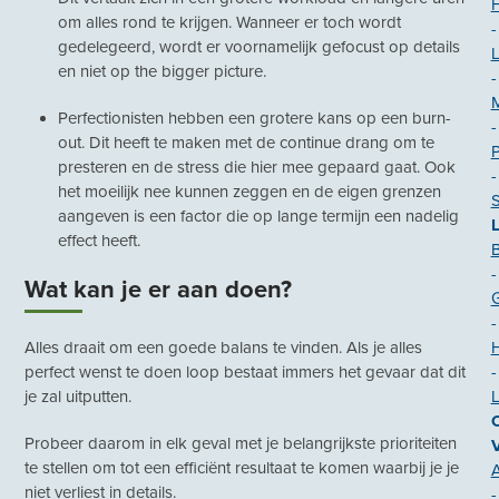
om alles rond te krijgen. Wanneer er toch wordt
-
gedelegeerd, wordt er voornamelijk gefocust op details
L
en niet op the bigger picture.
-
Perfectionisten hebben een grotere kans op een burn-
-
out. Dit heeft te maken met de continue drang om te
P
presteren en de stress die hier mee gepaard gaat. Ook
-
het moeilijk nee kunnen zeggen en de eigen grenzen
aangeven is een factor die op lange termijn een nadelig
effect heeft.
B
-
Wat kan je er aan doen?
-
Alles draait om een goede balans te vinden. Als je alles
H
perfect wenst te doen loop bestaat immers het gevaar dat dit
-
je zal uitputten.
O
Probeer daarom in elk geval met je belangrijkste prioriteiten
te stellen om tot een efficiënt resultaat te komen waarbij je je
A
niet verliest in details.
-