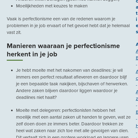
Moeilijkheden met keuzes te maken
t
Vaak is perfectionisme een van de redenen waarom je
i
problemen in je job ervaart of het gevoel hebt dat je helemaal
vast zit.
Manieren waaraan je perfectionisme
herkent in je job
-
Je hebt moeite met het nakomen van deadlines: je wil
immers een perfect resultaat afleveren en daardoor blijf
c
je een bepaalde taak nakijken, bijschaven of herwerken.
-
Andere zaken blijven daardoor liggen waardoor je
deadlines niet haalt?
z
-
Moeite met delegeren: perfectionisten hebben het
B
moeilijk met een aantal zaken uit handen te geven, wat ze
-
zelf doen doen ze immers beter. Daardoor trekken ze
H
heel wat zaken naar zich toe met alle gevolgen van dien.
-
Dit vertaalt zich in een grotere workload en langere uren