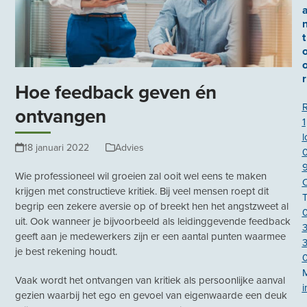
t
r
Hoe feedback geven én
ontvangen
1
l
18 januari 2022
Advies
Wie professioneel wil groeien zal ooit wel eens te maken
krijgen met constructieve kritiek. Bij veel mensen roept dit
T
begrip een zekere aversie op of breekt hen het angstzweet al
uit. Ook wanneer je bijvoorbeeld als leidinggevende feedback
geeft aan je medewerkers zijn er een aantal punten waarmee
3
je best rekening houdt.
Vaak wordt het ontvangen van kritiek als persoonlijke aanval
i
gezien waarbij het ego en gevoel van eigenwaarde een deuk