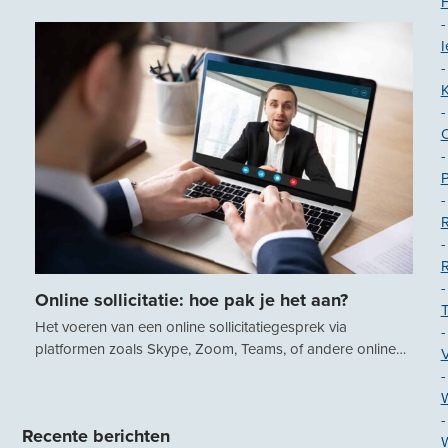
-
I
-
-
-
-
R
-
-
Online sollicitatie: hoe pak je het aan?
T
Het voeren van een online sollicitatiegesprek via
-
platformen zoals Skype, Zoom, Teams, of andere online…
-
-
Recente berichten