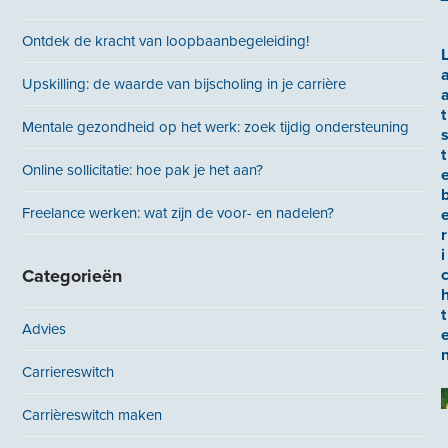
Ontdek de kracht van loopbaanbegeleiding!
Upskilling: de waarde van bijscholing in je carrière
t
Mentale gezondheid op het werk: zoek tijdig ondersteuning
t
Online sollicitatie: hoe pak je het aan?
Freelance werken: wat zijn de voor- en nadelen?
r
i
Categorieën
t
Advies
Carriereswitch
Carrièreswitch maken