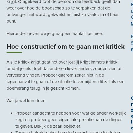
krijgt. Omgekeerd tobt de persoon die feedback geeft dan
weer over hoe de boodschap zo te verpakken dat de
ontvanger niet wordt gekwetst en mist zo vaak zijn of haar
punt.
Hieronder geven we je graag een aantal tips mee:
P
Hoe constructief om te gaan met kritiek
K
Als je kritiek krijgt gaat het over jou: jij krijgt immers kritiek
omdat je iets doet dat anderen liever anders zouden zien of
vervelend vinden. Probeer daarom zeker niet in de
tegenaanval te gaan of de situatie te vermijden: dit zal als een
boemerang terug in je gezicht komen.
Wat je wel kan doen:
Probeer aandacht te hebben voor wat de ander werkelijk
zegt en probeer geen eigen interpretatie aan de dingen
l
te geven. Bekijk de zaak objectief.
Toon je betrokkenheid en durf gerust vragen te stellen