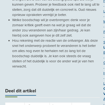
kunnen geven. Probeer je feedback ook niet te lang uit te
-
stellen, zorg dat dit duidelijk en concreet is. Oud nieuws
L
opnieuw oprakelen vermijd je beter.
-
Welke boodschap wil je overbrengen: denk voor je
zomaar kritiek geeft even na wat je graag wil dat de
-
ander zou veranderen aan zijn/haar gedrag. Je kan
P
hierbij ook aangeven hoe je dit zelf ziet.
-
Hou rekening met de reactie van de ontvanger. Als deze
snel het onderwerp probeert te veranderen is het beter
om alles nog even te herhalen net zo lang tot de
B
boodschap duidelijk is. Je kan ook steeds de vraag
-
stellen of het duidelijk is voor de ander wat je van hen
verwacht.
-
H
-
O
Deel dit artikel
A
-