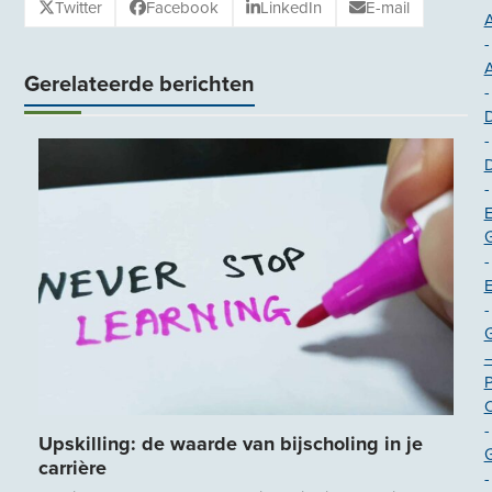
Twitter
Facebook
LinkedIn
E-mail
A
-
Gerelateerde berichten
-
-
-
E
G
-
-
O
-
Upskilling: de waarde van bijscholing in je
carrière
-