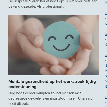
De uitspraak "Leren houdt nooit op" is niet voor niets een
K
bekend gezegde. Als professional…
-
-
-
-
-
-
S
N
Mentale gezondheid op het werk: zoek tijdig
ondersteuning
-
Nog nooit eerder kampten zoveel mensen met
depressieve gevoelens en angststoornissen. Uiteraard
-
heeft dit ook…