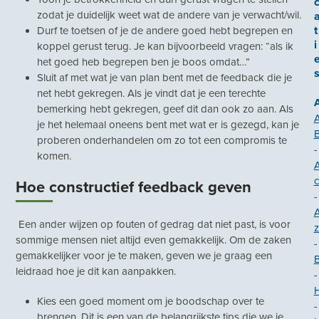
zodat je duidelijk weet wat de andere van je verwacht/wil.
t
Durf te toetsen of je de andere goed hebt begrepen en
i
koppel gerust terug. Je kan bijvoorbeeld vragen: “als ik
het goed heb begrepen ben je boos omdat…”
Sluit af met wat je van plan bent met de feedback die je
net hebt gekregen. Als je vindt dat je een terechte
bemerking hebt gekregen, geef dit dan ook zo aan. Als
je het helemaal oneens bent met wat er is gezegd, kan je
proberen onderhandelen om zo tot een compromis te
-
komen.
c
Hoe constructief feedback geven
-
Een ander wijzen op fouten of gedrag dat niet past, is voor
z
sommige mensen niet altijd even gemakkelijk. Om de zaken
-
gemakkelijker voor je te maken, geven we je graag een
B
leidraad hoe je dit kan aanpakken.
-
H
Kies een goed moment om je boodschap over te
-
brengen. Dit is een van de belangrijkste tips die we je