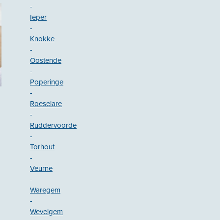
-
Ieper
-
Knokke
-
Oostende
-
Poperinge
-
Roeselare
-
Ruddervoorde
-
Torhout
-
Veurne
-
Waregem
-
Wevelgem