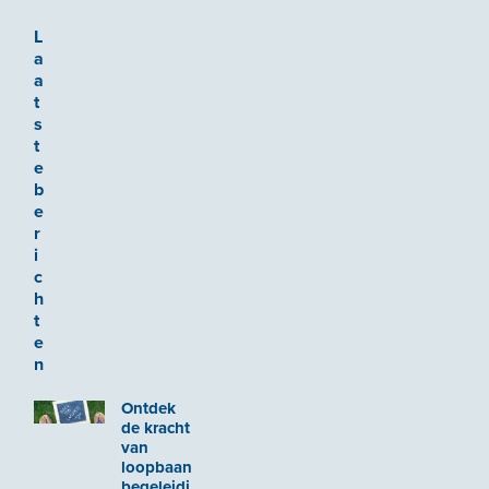
L
a
a
t
s
t
e
b
e
r
i
c
h
t
e
n
Ontdek
de kracht
van
loopbaan
begeleidi