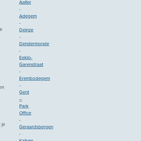
Aalter
-
Adegem
-
je
Deinze
-
Dendermonde
-
Eeklo-
Garenstraat
-
Erembodegem
-
en
Gent
–
Park
Office
-
 je
Geraardsbergen
-
Kalken