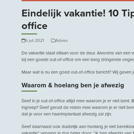
Eindelijk vakantie! 10 Ti
office
6 juli 2021
Advies
De vakantie staat stilaan voor de deur. Alvorens van een we
bij een goede out-of-office om een berg dringende ongeop
Maar wat is nu een goed out-of-office bericht? Wij geven j
Waarom & hoelang ben je afwezig
Geef in je out-of-office altijd mee waarom je er niet bent
ingreep? Geef gerust de reden mee waarom je er niet ben
dat je voor een haarimplantaat afwezig zal zijn.
Geef daarnaast ook duidelijk aan hoelang je niet bereikba
vakantie” vervang je dus beter door: “ik ben afwezig van 1