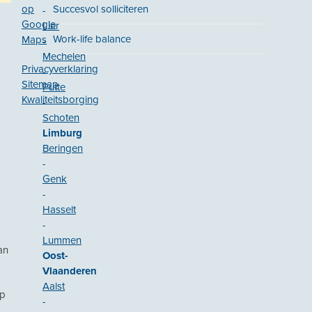
op
Succesvol solliciteren
-
Google
Lier
Work-life balance
Maps
-
Mechelen
Privacyverklaring
-
Sitemap
Putte
Kwaliteitsborging
-
Schoten
Limburg
Beringen
-
Genk
-
Hasselt
-
Lummen
an
Oost-
Vlaanderen
Aalst
op
-