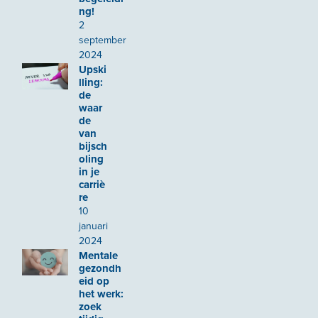
ng!
2
september
2024
Upski
lling:
de
waar
de
van
bijsch
oling
in je
carriè
re
10
januari
2024
Mentale
gezondh
eid op
het werk:
zoek