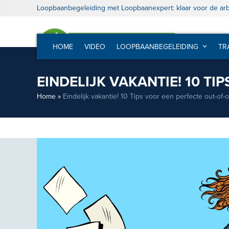
Skip
Loopbaanbegeleiding met Loopbaanexpert: klaar voor de ar
to
content
HOME
VIDEO
LOOPBAANBEGELEIDING
TR
EINDELIJK VAKANTIE! 10 TI
Home
»
Eindelijk vakantie! 10 Tips voor een perfecte out-of-o