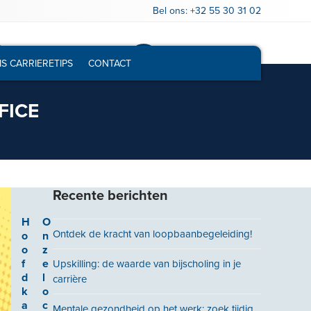
Bel ons:
+32 55 30 31 02
Gratis loopbaantest
Vrijblijvend infogesprek
IS CARRIERETIPS
CONTACT
FICE
Recente berichten
H
O
Ontdek de kracht van loopbaanbegeleiding!
o
n
o
z
f
e
Upskilling: de waarde van bijscholing in je
d
l
carrière
k
o
a
c
Mentale gezondheid op het werk: zoek tijdig