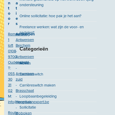
n
a
ondersteuning
t
t
o
i
Online sollicitatie: hoe pak je het aan?
o
e
r
s
Freelance werken: wat zijn de voor- en
nadelen?
Remparden
Antwerpen
1
Antwerpen
loft
Berchem
Categorieën
0108
-
9700
Antwerpen
Oudenaarde
centraal
Advies
T:
-
055
Antwerpen
Carriereswitch
30
zuid
31
-
Carrièreswitch maken
02
Brasschaat
M:
-
Loopbaanbegeleiding
info@loopbaanexpert.be
Herentals
Sollicitatie
-
Route
Hoboken