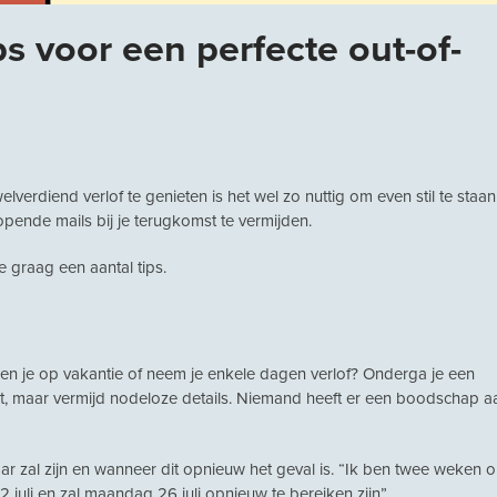
ps voor een perfecte out-of-
lverdiend verlof te genieten is het wel zo nuttig om even stil te staan
ende mails bij je terugkomst te vermijden.
e graag een aantal tips.
. Ben je op vakantie of neem je enkele dagen verlof? Onderga je een
t, maar vermijd nodeloze details. Niemand heeft er een boodschap a
ar zal zijn en wanneer dit opnieuw het geval is. “Ik ben twee weken 
2 juli en zal maandag 26 juli opnieuw te bereiken zijn”.