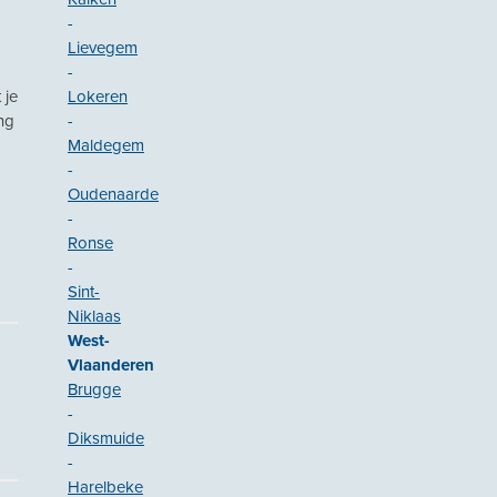
-
Lievegem
-
 je
Lokeren
ng
-
Maldegem
-
Oudenaarde
-
Ronse
-
Sint-
Niklaas
West-
Vlaanderen
Brugge
-
Diksmuide
-
Harelbeke