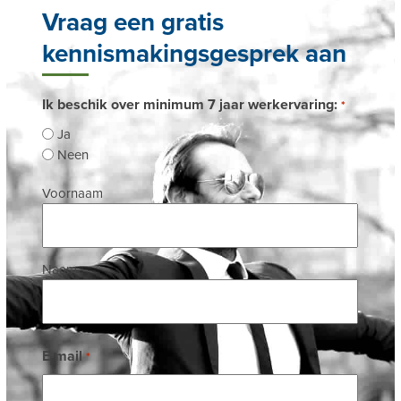
Vraag een gratis
kennismakingsgesprek aan
Ik beschik over minimum 7 jaar werkervaring:
*
Ja
Neen
Naam
Voornaam
*
Naam
E-mail
*