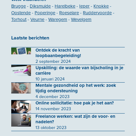
Brugge
-
Diksmuide
-
Harelbeke
-
Ieper
-
Knokke
-
Oostende
-
Poperinge
-
Roeselare
-
Ruddervoorde
-
Torhout
-
Veurne
-
Waregem
-
Wevelgem
Laatste berichten
Ontdek de kracht van
loopbaanbegeleiding!
2 september 2024
Upskilling: de waarde van bijscholing in je
carrière
10 januari 2024
Mentale gezondheid op het werk: zoek
tijdig ondersteuning
4 december 2023
Online sollicitatie: hoe pak je het aan?
14 november 2023
Freelance werken: wat zijn de voor- en
nadelen?
13 oktober 2023