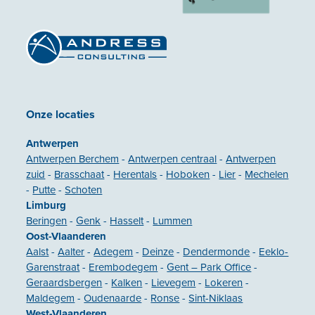
Onze locaties
Antwerpen
Antwerpen Berchem
-
Antwerpen centraal
-
Antwerpen
zuid
-
Brasschaat
-
Herentals
-
Hoboken
-
Lier
-
Mechelen
-
Putte
-
Schoten
Limburg
Beringen
-
Genk
-
Hasselt
-
Lummen
Oost-Vlaanderen
Aalst
-
Aalter
-
Adegem
-
Deinze
-
Dendermonde
-
Eeklo-
Garenstraat
-
Erembodegem
-
Gent – Park Office
-
Geraardsbergen
-
Kalken
-
Lievegem
-
Lokeren
-
Maldegem
-
Oudenaarde
-
Ronse
-
Sint-Niklaas
West-Vlaanderen