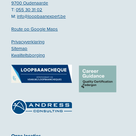
9700 Oudenaarde
T:
055 30 31 02
M:
info@loopbaanexpert.be
Route op Google Maps
Privacyverklaring
Sitemap
Kwaliteitsborging
Onze locaties