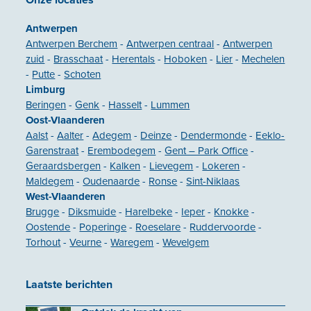
Antwerpen
Antwerpen Berchem
-
Antwerpen centraal
-
Antwerpen
zuid
-
Brasschaat
-
Herentals
-
Hoboken
-
Lier
-
Mechelen
-
Putte
-
Schoten
Limburg
Beringen
-
Genk
-
Hasselt
-
Lummen
Oost-Vlaanderen
Aalst
-
Aalter
-
Adegem
-
Deinze
-
Dendermonde
-
Eeklo-
Garenstraat
-
Erembodegem
-
Gent – Park Office
-
Geraardsbergen
-
Kalken
-
Lievegem
-
Lokeren
-
Maldegem
-
Oudenaarde
-
Ronse
-
Sint-Niklaas
West-Vlaanderen
Brugge
-
Diksmuide
-
Harelbeke
-
Ieper
-
Knokke
-
Oostende
-
Poperinge
-
Roeselare
-
Ruddervoorde
-
Torhout
-
Veurne
-
Waregem
-
Wevelgem
Laatste berichten