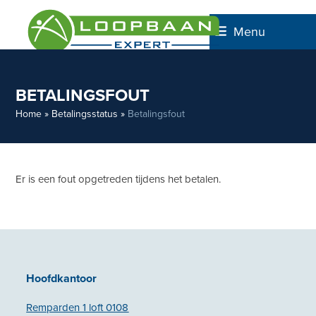
Skip
to
Menu
content
BETALINGSFOUT
Home
»
Betalingsstatus
»
Betalingsfout
Er is een fout opgetreden tijdens het betalen.
Hoofdkantoor
Remparden 1 loft 0108